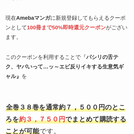
現在
Amebaマンガ
に新規登録してもらえるクーポ
ンとして
100冊まで50%即時還元クーポン
がござい
ます。
このクーポンを利用することで『
パシリの舌テ
ク、ヤバいって…ッ～エビ反りイキする生意気ギ
ャル』
を
全巻３８巻を通常約７，５００円のとこ
ろを
約３，７５０円
でまとめて購読する
ことが可能
です。