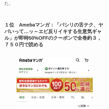
た。
１位 Amebaマンガ：「
パシリの舌テク、ヤ
バいって…ッ～エビ反りイキする生意気ギャ
ル
」が即時50%OFFのクーポンで全巻約３，
７５０円で読める