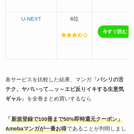
U-NEXT
6位
今すぐ読む
各サービスを比較した結果、マンガ『
パシリの舌
テク、ヤバいって…ッ～エビ反りイキする生意気
ギャル
』を全巻まとめ買いするなら
「
新規登録で100冊まで50%即時還元クーポン」
Amebaマンガ
が一番お得
であることが判明しまし