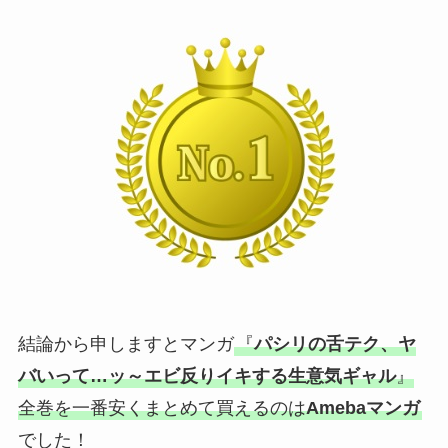
結論から申しますとマンガ
『
パシリの舌テク、ヤ
バいって…ッ～エビ反りイキする生意気ギャル
』
全巻を一番安くまとめて買えるのは
Amebaマンガ
でした！