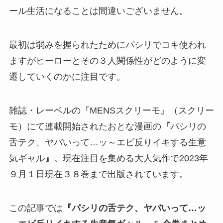
ール生活になることは間違いございません。
最初は弱みを握られたためにパシリでコキ使われ
ますがヒーローとその３人関係性がどのように変
遷していくのかに注目です。
雑誌・レーベルの『MENSスクリーモ』（スクリー
モ）にて連載開始されたおとな漫画の
『
パシリの
舌テク、ヤバいって…ッ～エビ反りイキする生意
気ギャル
』
。現在注目を集める大人気作で2023年
９月１日現在３８巻まで出版されています。
この記事では
『パシリの舌テク、ヤバいって…ッ