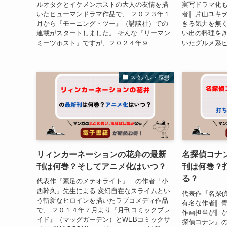
ルオタクとイケメンホストの大人の友情を描
実写ドラマ化
いたヒューマンドラマ作品で、 ２０２３年１
者〚片山ユキヲ
月から『モーニング・ツー』（講談社）での
きる気力を無
連載がスタートしました。 そんな『リーマン
い出の料理を
ミーツホスト』ですが、２０２４年９...
いたグルメ系ヒ
ネタバレ・感想
リィンカーネーションの花弁の最新
名探偵コナ
刊は何巻？そしてアニメ化はいつ？
刊は何巻？
る？
代表作『素足のメテオライト』 の作者「小
西幹久」先生による 変幻自在なスライムとい
代表作『名探
う斬新なヒロインを描いたラブコメディ作品
有名な作者〚
で、 ２０１４年７月より『月刊コミックブレ
作画担当が〚
イド』（マッグガーデン）とWEBコミックサ
探偵コナン』