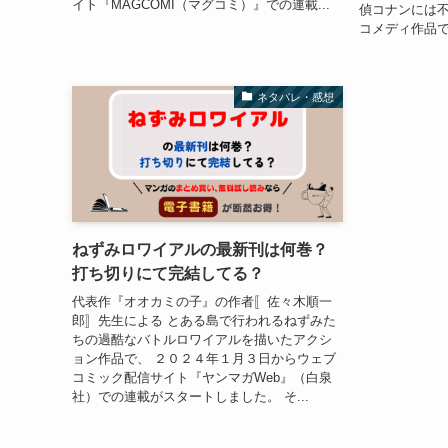
イト『MAGCOMI（マグコミ）』での連載...
偵コナンには
コメディ作品で
ネタバレ・感想
ねずみロワイアルの最新刊は何巻？
打ち切りにて完結してる？
代表作『オオカミの子』の作者〚佐々木順一
郎〛先生による とある島で行われるねずみた
ちの過酷なバトルロワイアルを描いたアクシ
ョン作品で、 ２０２４年１月３日からウェブ
コミック配信サイト『ヤンマガWeb』（白泉
社）での連載がスタートしました。 そ...