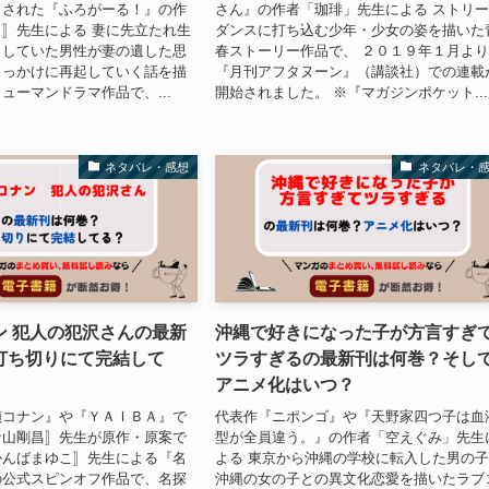
もされた『ふろがーる！』の作
さん』の作者「珈琲」先生による ストリ
〛先生による 妻に先立たれ生
ダンスに打ち込む少年・少女の姿を描いた
くしていた男性が妻の遺した思
春ストーリー作品で、 ２０１９年１月よ
きっかけに再起していく話を描
『月刊アフタヌーン』（講談社）での連載
ューマンドラマ作品で、...
開始されました。 ※『マガジンポケット...
ネタバレ・感想
ネタバレ・
ン 犯人の犯沢さんの最新
沖縄で好きになった子が方言すぎ
打ち切りにて完結して
ツラすぎるの最新刊は何巻？そし
アニメ化はいつ？
偵コナン』や『ＹＡＩＢＡ』で
代表作『ニポンゴ』や『天野家四つ子は血
青山剛昌〛先生が原作・原案で
型が全員違う。』の作者「空えぐみ」先生
かんばまゆこ〛先生による『名
よる 東京から沖縄の学校に転入した男の
の公式スピンオフ作品で、名探
沖縄の女の子との異文化恋愛を描いたラブ