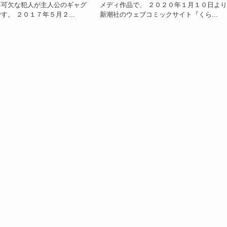
不可欠な犯人が主人公のギャグ
メディ作品で、 ２０２０年１月１０日
す。 ２０１７年５月２...
新潮社のウェブコミックサイト『くら...