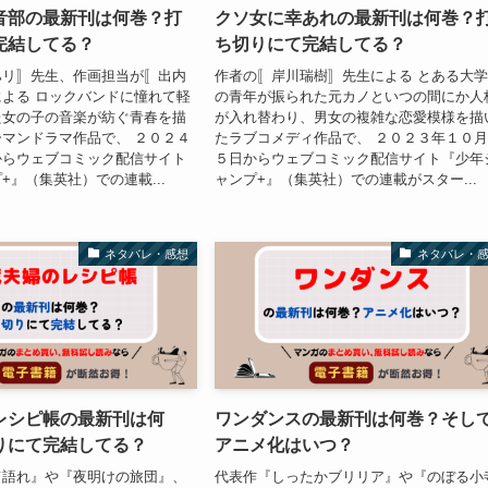
音部の最新刊は何巻？打
クソ女に幸あれの最新刊は何巻？
完結してる？
ち切りにて完結してる？
ハリ〛先生、作画担当が〚出内
作者の〚岸川瑞樹〛先生による とある大
よる ロックバンドに憧れて軽
の青年が振られた元カノといつの間にか人
た女の子の音楽が紡ぐ青春を描
が入れ替わり、男女の複雑な恋愛模様を描
マンドラマ作品で、 ２０２４
たラブコメディ作品で、 ２０２３年１０
からウェブコミック配信サイト
５日からウェブコミック配信サイト『少年
+』（集英社）での連載...
ャンプ+』（集英社）での連載がスター...
ネタバレ・感想
ネタバレ・
レシピ帳の最新刊は何
ワンダンスの最新刊は何巻？そし
りにて完結してる？
アニメ化はいつ？
て語れ』や『夜明けの旅団』、
代表作『しったかブリリア』や『のぼる小