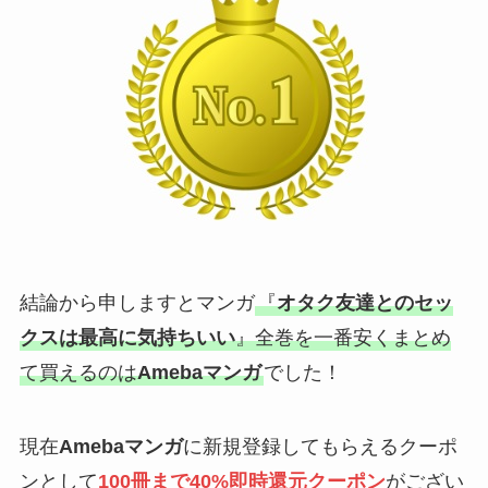
結論から申しますとマンガ
『
オタク友達とのセッ
クスは最高に気持ちいい
』全巻を一番安くまとめ
て買えるのは
Amebaマンガ
でした！
現在
Amebaマンガ
に新規登録してもらえるクーポ
ンとして
100冊まで40%即時還元クーポン
がござい