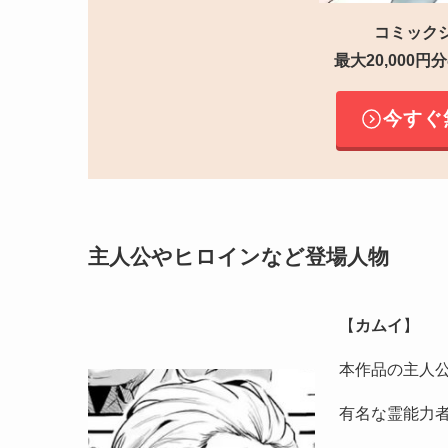
コミック
最大20,000
今すぐ
主人公やヒロインなど登場人物
【
カムイ
】
本作品の主人
有名な霊能力