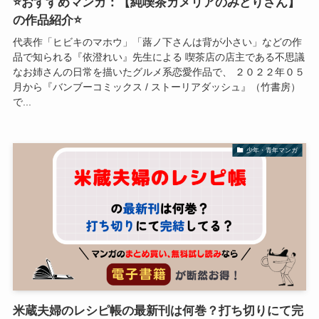
⭐おすすめマンガ：【純喫茶カメリアのみどりさん】
の作品紹介⭐
代表作「ヒビキのマホウ」「蕗ノ下さんは背が小さい」などの作
品で知られる『依澄れい』先生による 喫茶店の店主である不思議
なお姉さんの日常を描いたグルメ系恋愛作品で、 ２０２２年０５
月から『バンブーコミックス / ストーリアダッシュ』（竹書房）
で...
少年・青年マンガ
米蔵夫婦のレシピ帳の最新刊は何巻？打ち切りにて完