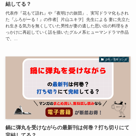
結してる？
代表作『花もて語れ』や『夜明けの旅団』、実写ドラマ化もされ
た『ふろがーる！』の作者〚片山ユキヲ〛先生による 妻に先立た
れ生きる気力を無くしていた男性が妻の遺した思い出の料理をき
っかけに再起していく話を描いたグルメ系ヒューマンドラマ作品
で、...
少年・青年マンガ
鍋に弾丸を受けながらの最新刊は何巻？打ち切りにて
完結してる？