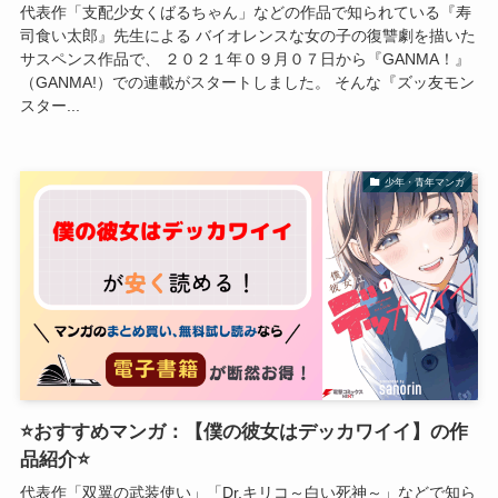
代表作「支配少女くばるちゃん」などの作品で知られている『寿
司食い太郎』先生による バイオレンスな女の子の復讐劇を描いた
サスペンス作品で、 ２０２１年０９月０７日から『GANMA！』
（GANMA!）での連載がスタートしました。 そんな『ズッ友モン
スター...
少年・青年マンガ
⭐おすすめマンガ：【僕の彼女はデッカワイイ】の作
品紹介⭐
代表作「双翼の武装使い」「Dr.キリコ～白い死神～」などで知ら