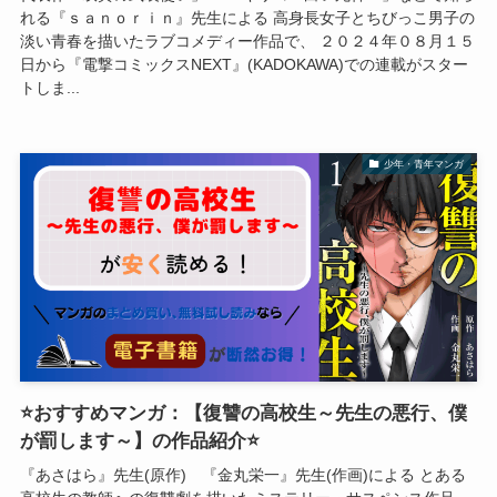
れる『ｓａｎｏｒｉｎ』先生による 高身長女子とちびっこ男子の
淡い青春を描いたラブコメディー作品で、 ２０２４年０８月１５
日から『電撃コミックスNEXT』(KADOKAWA)での連載がスター
トしま...
少年・青年マンガ
⭐おすすめマンガ：【復讐の高校生～先生の悪行、僕
が罰します～】の作品紹介⭐
『あさはら』先生(原作) 『金丸栄一』先生(作画)による とある