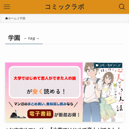
コミックラボ
ホーム
学園
学園
– tag –
少年・青年マンガ