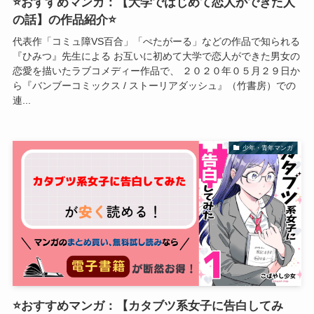
⭐おすすめマンガ：【大学ではじめて恋人ができた人
の話】の作品紹介⭐
代表作「コミュ障VS百合」「ぺたがーる」などの作品で知られる
『ひみつ』先生による お互いに初めて大学で恋人ができた男女の
恋愛を描いたラブコメディー作品で、 ２０２０年０５月２９日か
ら『バンブーコミックス / ストーリアダッシュ』（竹書房）での
連...
少年・青年マンガ
⭐おすすめマンガ：【カタブツ系女子に告白してみ