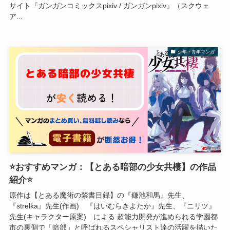
サイト『ガンガンコミックスpixiv / ガンガンpixiv』（スクウェ
ア...
少年・青年マンガ
⭐おすすめマンガ：【とある暗部の少女共棲】の作品
紹介⭐
原作は【とある魔術の禁書目録】の『鎌池和馬』先生、
『strelka』先生(作画) 『はいむらきよたか』先生、『ニリツ』
先生(キャラクター原案) による 超能力開発が進められる学園都
市の裏側で「暗部」と呼ばれるスペシャリスト達の活躍を描いた