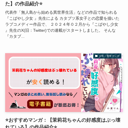
た】の作品紹介⭐
代表作「無人島から始める異世界生活」などの作品で知られる
『こばやし少女 』先生による カタブツ系女子との恋愛を描いた
ラブコメディー作品で、 ２０２４年０２月から『こばやし少女
』先生のX(旧：Twitter)での連載がスタートしました。 そんな
『カタブ...
少年・青年マンガ
⭐おすすめマンガ：【茉莉花ちゃんの好感度はぶっ壊
れている】の作品紹介⭐