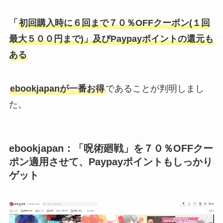
「
初回購入時に
６回まで７０％OFFクーポン(１回
最大５００円まで)
」及びPaypayポイントの還元も
ある
ebookjapan
が一番お得
であることが判明しまし
た。
ebookjapan：「呪術廻戦」を７０％OFFクー
ポン適用させて、Paypayポイントもしっかり
ゲット