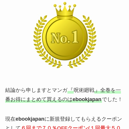
結論から申しますとマンガ
『
呪術廻戦
』全巻を一
番お得にまとめて買えるのは
ebookjapan
でした！
現在
ebookjapan
に新規登録してもらえるクーポン
として
６回まで７０％OFFクーポン(１回最大５０