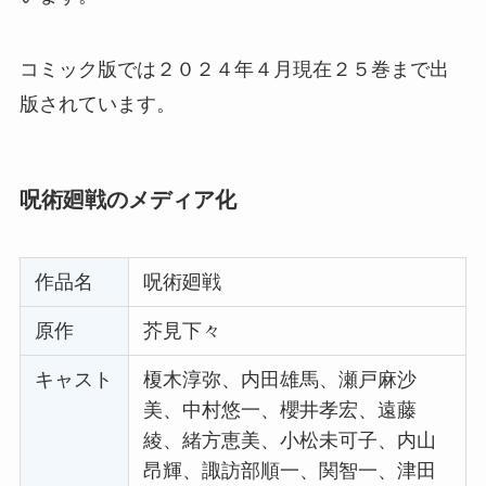
コミック版では２０２４年４月現在２５巻まで出
版されています。
呪術廻戦のメディア化
作品名
呪術廻戦
原作
芥見下々
キャスト
榎木淳弥、内田雄馬、瀬戸麻沙
美、中村悠一、櫻井孝宏、遠藤
綾、緒方恵美、小松未可子、内山
昂輝、諏訪部順一、関智一、津田