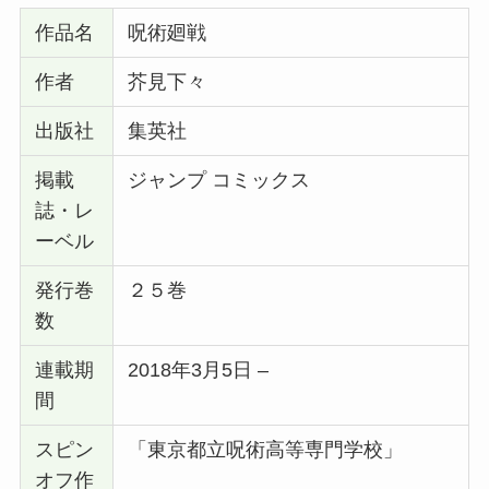
作品名
呪術廻戦
作者
芥見下々
出版社
集英社
掲載
ジャンプ コミックス
誌・レ
ーベル
発行巻
２５巻
数
連載期
2018年3月5日 –
間
スピン
「東京都立呪術高等専門学校」
オフ作