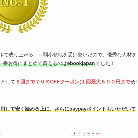
ルで成り上がる ～弱小領地を受け継いだので、優秀な人材を
一番お得にまとめて買えるのは
ebookjapan
でした！
ンとして
６回まで７０％OFFクーポン(１回最大５００円まで)
が
用して安く読める上に、さらにpaypayポイントもいただいて