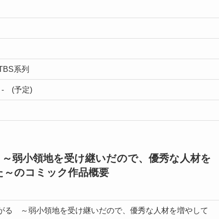
TBS系列
 - (予定)
 ～弱小領地を受け継いだので、優秀な人材を
た～のコミック作品概要
がる ～弱小領地を受け継いだので、優秀な人材を増やして