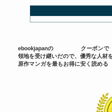
ebookjapanの
７０％OFF
クーポン
で
領地を受け継いだので、優秀な人材
原作マンガを最もお得に安く読める