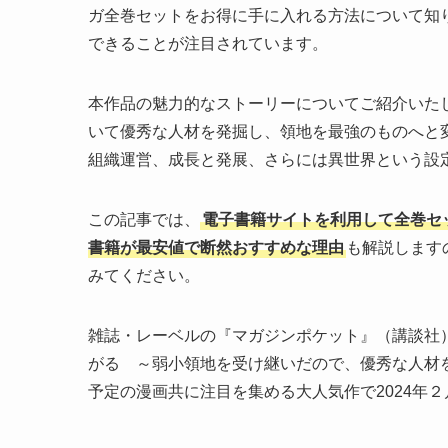
ガ全巻セットをお得に手に入れる方法について知
できることが注目されています。
本作品の魅力的なストーリーについてご紹介いた
いて優秀な人材を発掘し、領地を最強のものへと
組織運営、成長と発展、さらには異世界という設
この記事では、
電子書籍サイトを利用して全巻セ
書籍が最安値で断然おすすめな理由
も解説します
みてください。
雑誌・レーベルの『マガジンポケット』（講談社
がる ～弱小領地を受け継いだので、優秀な人材
予定の漫画共に注目を集める大人気作で2024年