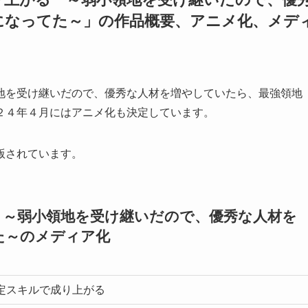
になってた～」の作品概要、アニメ化、メデ
地を受け継いだので、優秀な人材を増やしていたら、最強領地
２４年４月にはアニメ化も決定しています。
版されています。
 ～弱小領地を受け継いだので、優秀な人材を
た～のメディア化
定スキルで成り上がる