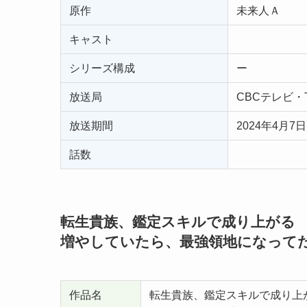
原作
未来人Ａ
キャスト
シリーズ構成
ー
放送局
CBCテレビ・
放送期間
2024年4月7日
話数
転生貴族、鑑定スキルで成り上がる
増やしていたら、最強領地になって
作品名
転生貴族、鑑定スキルで成り上