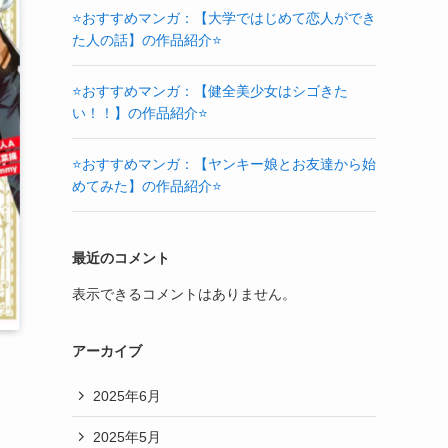
⭐おすすめマンガ：【大学ではじめて恋人ができ
た人の話】の作品紹介⭐
⭐おすすめマンガ：【健全美少女はシゴきた
い！！】の作品紹介⭐
⭐おすすめマンガ：【ヤンキー娘とお友達から始
めてみた】の作品紹介⭐
最近のコメント
表示できるコメントはありません。
アーカイブ
2025年6月
2025年5月