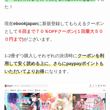
た！
現在
ebookjapan
に新規登録してもらえるクーポン
として
６回まで７０％OFFクーポン(１回最大５０
０円まで)
がございます。
1-2冊ずつ購入しそれぞれの決済時に
クーポンを利
用して安く読める上に、さらにpaypayポイントも
いただいてよりお得
になります。