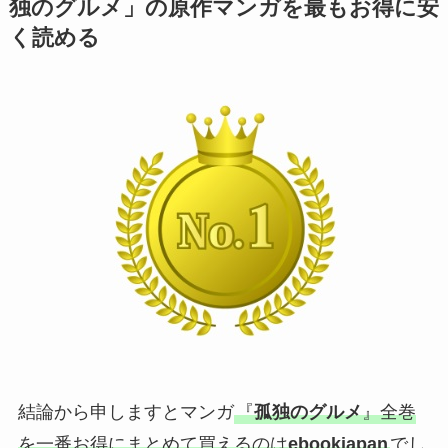
独のグルメ」の原作マンガを最もお得に安
く読める
結論から申しますとマンガ
『
孤独のグルメ
』全巻
を一番お得にまとめて買えるのは
ebookjapan
でし