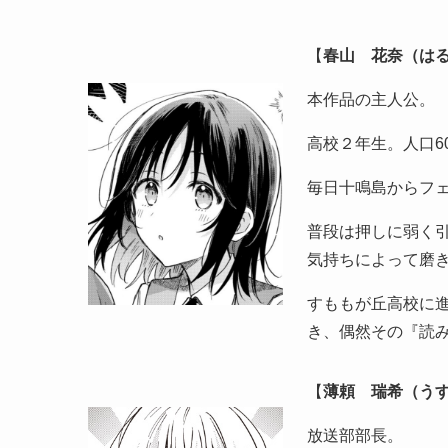
【
春山 花奈（はる
本作品の主人公。
高校２年生。人口6
毎日十鳴島からフ
普段は押しに弱く引
気持ちによって磨
すももが丘高校に
き、偶然その『読
【
薄頼 瑞希（うす
放送部部長。