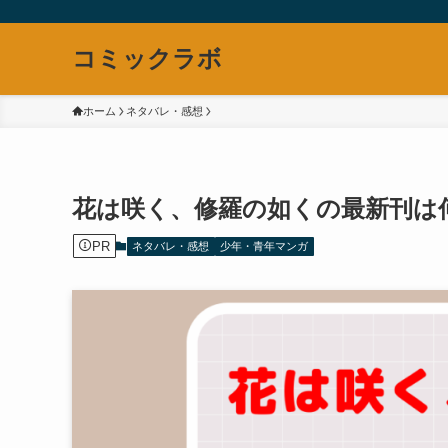
コミックラボ
ホーム
ネタバレ・感想
花は咲く、修羅の如くの最新刊は
PR
ネタバレ・感想
少年・青年マンガ