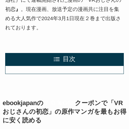
迅社）にて連載開始された漫画の
『
VRおじさんの
初恋
』
。現在漫画、放送予定の漫画共に注目を集
める大人気作で2024年3月1日現在２巻まで出版さ
れております。
目次
ebookjapanの
７０％OFF
クーポン
で「VR
おじさんの初恋」の原作マンガを最もお得
に安く読める