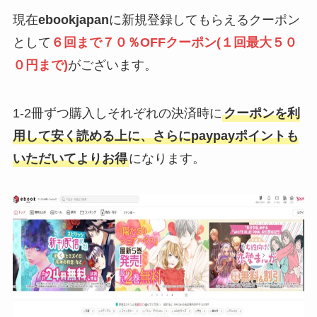
現在
ebookjapan
に新規登録してもらえるクーポン
として
６回まで７０％OFFクーポン(１回最大５０
０円まで)
がございます。
1-2冊ずつ購入しそれぞれの決済時に
クーポンを利
用して安く読める上に、さらにpaypayポイントも
いただいてよりお得
になります。