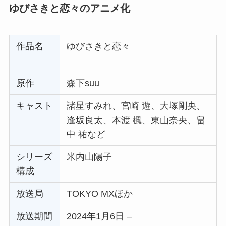
ゆびさきと恋々のアニメ化
作品名
ゆびさきと恋々
原作
森下suu
キャスト
諸星すみれ、宮崎 遊、大塚剛央、
逢坂良太、本渡 楓、東山奈央、畠
中 祐など
シリーズ
米内山陽子
構成
放送局
TOKYO MXほか
放送期間
2024年1月6日 –