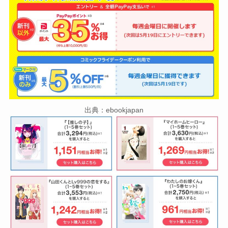
出典：ebookjapan