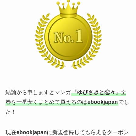
結論から申しますとマンガ
『
ゆびさきと恋々
』全
巻を一番安くまとめて買えるのは
ebookjapan
でし
た！
現在
ebookjapan
に新規登録してもらえるクーポン