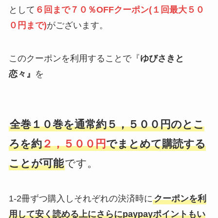
として
６回まで７０％OFFクーポン(１回最大５０
０円まで)
がございます。
このクーポンを利用することで『
ゆびさきと
恋々』
を
全巻１０巻を通常約５，５００円のとこ
ろを約
２，５００円
でまとめて購読する
ことが可能
です。
1-2冊ずつ購入しそれぞれの決済時に
クーポンを利
用して安く読める上にさらにpaypayポイントもい