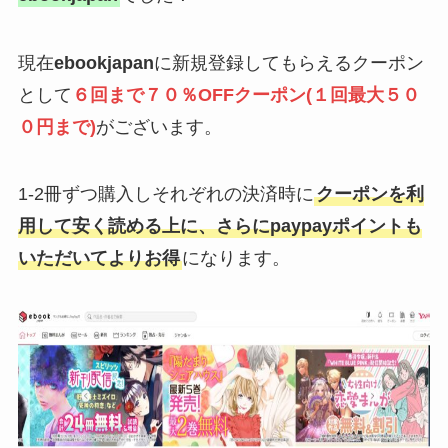
現在
ebookjapan
に新規登録してもらえるクーポン
として
６回まで７０％OFFクーポン(１回最大５０
０円まで)
がございます。
1-2冊ずつ購入しそれぞれの決済時に
クーポンを利
用して安く読める上に、さらにpaypayポイントも
いただいてよりお得
になります。