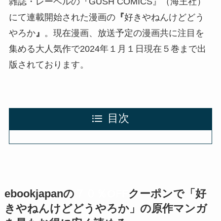
雑誌・レーベルの『GUSH COMICS』（海王社）
にて連載開始された漫画の
『
好きやねんけどどう
やろか
』
。現在漫画、放送予定の漫画共に注目を
集める大人気作で2024年１月１日現在５巻まで出
版されております。
目次
ebookjapanの
７０％OFF
クーポン
で「好
きやねんけどどうやろか」の原作マンガ